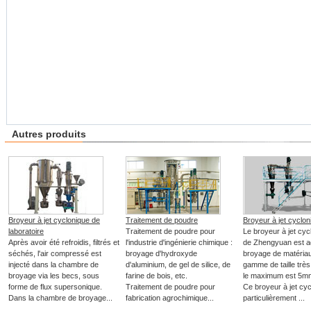
Autres produits
Broyeur à jet cyclonique de
Traitement de poudre
Broyeur à jet cyclon
laboratoire
Traitement de poudre pour
Le broyeur à jet cy
Après avoir été refroidis, filtrés et
l'industrie d'ingénierie chimique :
de Zhengyuan est a
séchés, l'air compressé est
broyage d'hydroxyde
broyage de matéria
injecté dans la chambre de
d'aluminium, de gel de silice, de
gamme de taille très
broyage via les becs, sous
farine de bois, etc.
le maximum est 5m
forme de flux supersonique.
Traitement de poudre pour
Ce broyeur à jet cyc
Dans la chambre de broyage...
fabrication agrochimique...
particulièrement ...