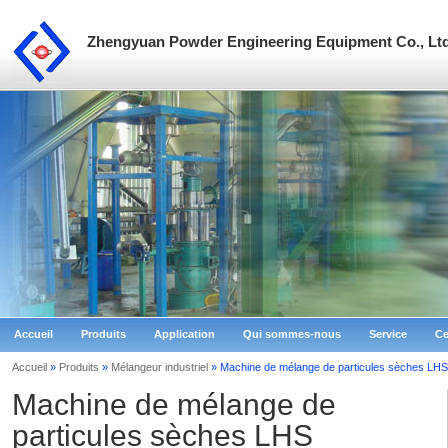
Zhengyuan Powder Engineering Equipment Co., Ltd
Accueil
Produits
Application
Qui sommes-nous
Service
Ce
Accueil
»
Produits
»
Mélangeur industriel
» Machine de mélange de particules sèches LHS
Machine de mélange de
particules sèches LHS