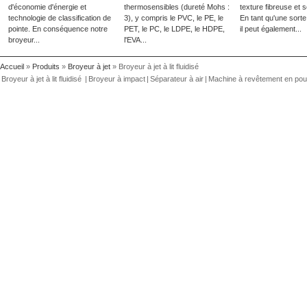
d'économie d'énergie et
thermosensibles (dureté Mohs :
texture fibreuse et s
technologie de classification de
3), y compris le PVC, le PE, le
En tant qu'une sorte
pointe. En conséquence notre
PET, le PC, le LDPE, le HDPE,
il peut également...
broyeur...
l'EVA...
Accueil
»
Produits
»
Broyeur à jet
» Broyeur à jet à lit fluidisé
Broyeur à jet à lit fluidisé
|
Broyeur à impact
|
Séparateur à air
|
Machine à revêtement en pou