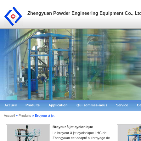
Zhengyuan Powder Engineering Equipment Co., Ltd
Accueil
Produits
Application
Qui sommes-nous
Service
Ce
Accueil
»
Produits
» Broyeur à jet
Broyeur à jet cyclonique
Le broyeur à jet cyclonique LHC de
Zhengyuan est adapté au broyage de